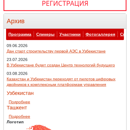
РЕГИСТРАЦИЯ
Архив
Архив
Программа
Спикеры
Участники
Фотогаллерея
Спо
09.06.2026
Дан старт строительству первой АЭС в Узбекистане
23.07.2026
В Узбекистане будет создан Центр технологий будущего
03.08.2026
Казахстан и Узбекистан переходят от пилотов цифровых
двойников к комплексным платформам управления
Узбекистан
о Узбекистан
Подробнее
Ташкент
о Ташкент
Подробнее
Логотип