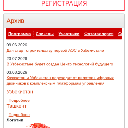
РЕГИСТРАЦИЯ
Архив
Архив
Программа
Спикеры
Участники
Фотогаллерея
Спо
09.06.2026
Дан старт строительству первой АЭС в Узбекистане
23.07.2026
В Узбекистане будет создан Центр технологий будущего
03.08.2026
Казахстан и Узбекистан переходят от пилотов цифровых
двойников к комплексным платформам управления
Узбекистан
о Узбекистан
Подробнее
Ташкент
о Ташкент
Подробнее
Логотип