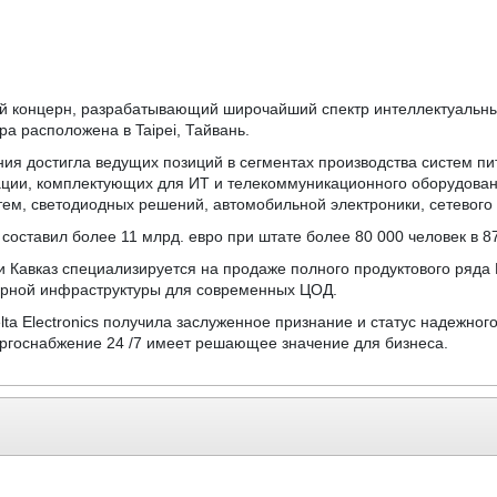
ый концерн, разрабатывающий широчайший спектр интеллектуальны
а расположена в Taipei, Тайвань.
ния достигла ведущих позиций в сегментах производства систем п
ии, комплектующих для ИТ и телекоммуникационного оборудовани
тем, светодиодных решений, автомобильной электроники, сетевого
s составил более 11 млрд. евро при штате более 80 000 человек в 8
 и Кавказ специализируется на продаже полного продуктового ряда D
нерной инфраструктуры для современных ЦОД.
elta Electronics получила заслуженное признание и статус надежно
ергоснабжение 24 /7 имеет решающее значение для бизнеса.