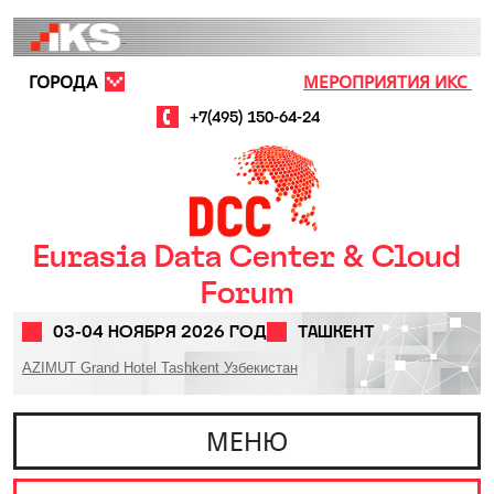
Перейти к основному содержанию
ГОРОДА
МЕРОПРИЯТИЯ ИКС
+7(495) 150-64-24
Eurasia Data Center & Cloud
Forum
03-04 НОЯБРЯ 2026 ГОД
ТАШКЕНТ
AZIMUT Grand Hotel Tashkent Узбекистан
МЕНЮ