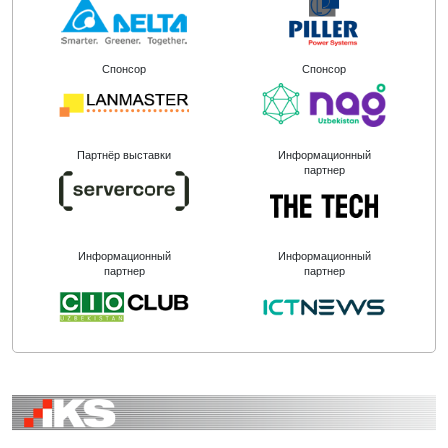
Спонсор
Спонсор
Партнёр выставки
Информационный
партнер
Информационный
Информационный
партнер
партнер