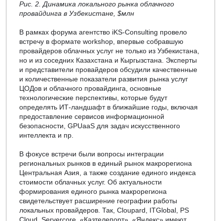
Рис. 2. Динамика локального рынка облачного
провайдинга в Узбекистане, $млн
В рамках форума агентство iKS-Consulting провело
встречу в формате workshop, впервые собравшую
провайдеров облачных услуг не только из Узбекистана,
но и из соседних Казахстана и Кыргызстана. Эксперты
и представители провайдеров обсудили качественные
и количественные показатели развития рынка услуг
ЦОДов и облачного провайдинга, основные
технологические перспективы, которые будут
определять ИТ-ландшафт в ближайшие годы, включая
предоставление сервисов информационной
безопасности, GPUaaS для задач искусственного
интеллекта и пр.
В фокусе встречи были вопросы интеграции
региональных рынков в единый рынок макрорегиона
Центральная Азия, а также создание единого индекса
стоимости облачных услуг. Об актуальности
формирования единого рынка макрорегиона
свидетельствует расширение географии работы
локальных провайдеров. Так, Cloupard, ITGlobal, PS
Cloud, Servercore, «Казтелепорт», «Яндекс» имеют