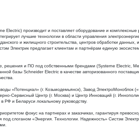
me Electric) производит и поставляет оборудование и комплексные
егрирует лучшие технологии в области управления электроэнерги
жданского и жилищного строительства, центров обработки данных,
стэм Электрик предлагает клиентам и партнёрам единую экосистем
, решения и ПО под собственными брендами (Systeme Electric, Ме
ной базы Schneider Electric в качестве авторизованного поставщи
чества.
аводы «Потенциал» (г. Козьмодемьянск), Завод ЭлектроМоноблок (
ерно-Сервисный Центр (г. Москва) и Центр Инноваций (г. Иннополи
c в РФ и Беларуси локальному руководству.
иоритетом фокус на партнерах и заказчиках, гарантируя превосхо
 под слоганом «Энергия. Технологии. Надежность» Систэм Электр
ми.