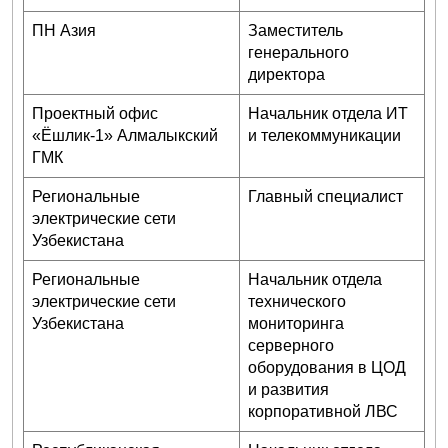
ПН Азия
Заместитель
генерального
директора
Проектный офис
Начальник отдела ИТ
«Ёшлик-1» Алмалыкский
и телекоммуникации
ГМК
Региональные
Главный специалист
электрические сети
Узбекистана
Региональные
Начальник отдела
электрические сети
технического
Узбекистана
мониторинга
серверного
оборудования в ЦОД
и развития
корпоративной ЛВС