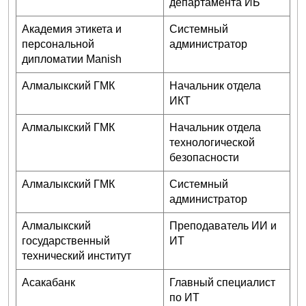
департамента ИБ
Академия этикета и
Системный
персональной
администратор
дипломатии Manish
Алмалыкский ГМК
Начальник отдела
ИКТ
Алмалыкский ГМК
Начальник отдела
технологической
безопасности
Алмалыкский ГМК
Системный
администратор
Алмалыкский
Преподаватель ИИ и
государственный
ИТ
технический институт
Асакабанк
Главный специалист
по ИТ