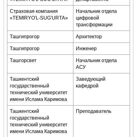
Страховая компания
Начальник отдела
«TEMIRYO'L-SUG'URTA»
цифровой
трансформации
Ташгипрогор
Архитектор
Ташгипрогор
Инженер
Ташгорсвет
Начальник отдела
АСУ
Ташкентский
Заведующий
государственный
кафедрой
технический университет
имени Ислама Каримова
Ташкентский
Преподаватель
государственный
технический университет
имени Ислама Каримова