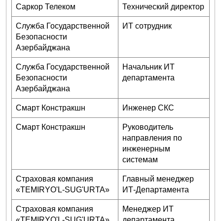
Саркор Телеком
Технический директор
Служба Государственной
ИТ сотрудник
Безопасности
Азербайджана
Служба Государственной
Начальник ИТ
Безопасности
департамента
Азербайджана
Смарт Констракшн
Инженер СКС
Смарт Констракшн
Руководитель
направления по
инженерным
системам
Страховая компания
Главный менеджер
«TEMIRYO'L-SUG'URTA»
ИТ-Департамента
Страховая компания
Менеджер ИТ
«TEMIRYO'L-SUG'URTA»
департамента