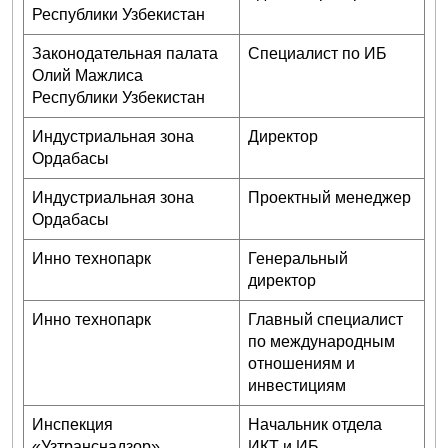
Республики Узбекистан
Законодательная палата
Специалист по ИБ
Олий Мажлиса
Республики Узбекистан
Индустриальная зона
Директор
Ордабасы
Индустриальная зона
Проектный менеджер
Ордабасы
Инно технопарк
Генеральный
директор
Инно технопарк
Главный специалист
по международным
отношениям и
инвестициям
Инспекция
Начальник отдела
«Узтранснадзор»
ИКТ и ИБ