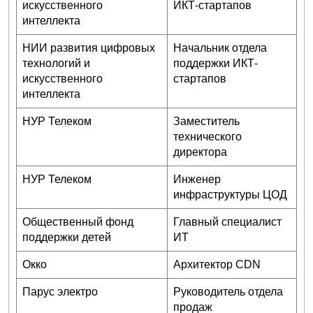
искусственного
ИКТ-стартапов
интеллекта
НИИ развития цифровых
Начальник отдела
технологий и
поддержки ИКТ-
искусственного
стартапов
интеллекта
НУР Телеком
Заместитель
технического
директора
НУР Телеком
Инженер
инфраструктуры ЦОД
Общественный фонд
Главный специалист
поддержки детей
ИТ
Окко
Архитектор CDN
Парус электро
Руководитель отдела
продаж