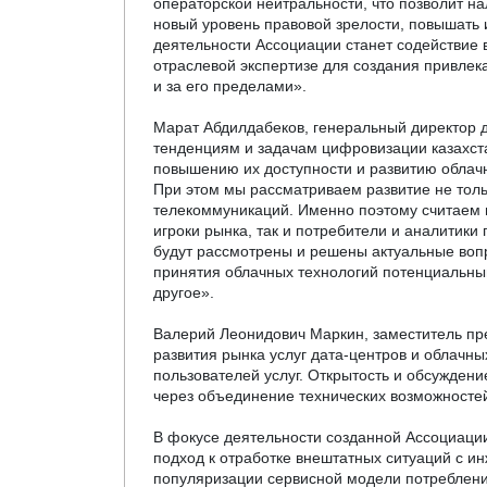
операторской нейтральности, что позволит н
новый уровень правовой зрелости, повышать
деятельности Ассоциации станет содействие 
отраслевой экспертизе для создания привлек
и за его пределами».
Марат Абдилдабеков, генеральный директор 
тенденциям и задачам цифровизации казахст
повышению их доступности и развитию облачн
При этом мы рассматриваем развитие не толь
телекоммуникаций. Именно поэтому считаем 
игроки рынка, так и потребители и аналитики
будут рассмотрены и решены актуальные вопр
принятия облачных технологий потенциальным
другое».
Валерий Леонидович Маркин, заместитель пр
развития рынка услуг дата-центров и облачны
пользователей услуг. Открытость и обсужден
через объединение технических возможносте
В фокусе деятельности созданной Ассоциации
подход к отработке внештатных ситуаций с и
популяризации сервисной модели потребления