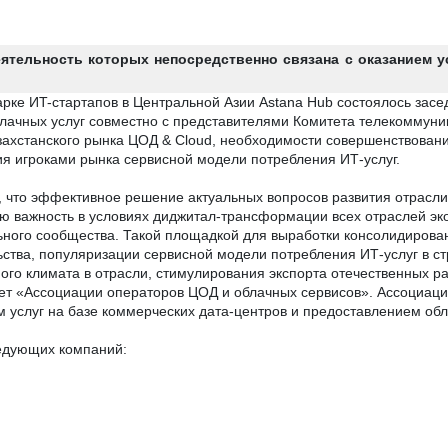
ятельность которых непосредственно связана с оказанием ус
ке ИT-стартапов в Центральной Азии Astana Hub состоялось засе
блачных услуг совместно с представителями Комитета телекомму
азахстанского рынка ЦОД & Cloud, необходимости совершенствовани
ия игроками рынка сервисной модели потребления ИТ-услуг.
 что эффективное решение актуальных вопросов развития отрасли
 важность в условиях диджитал-трансформации всех отраслей эко
ного сообщества. Такой площадкой для выработки консолидирован
ства, популяризации сервисной модели потребления ИТ-услуг в с
о климата в отрасли, стимулирования экспорта отечественных ра
ет «Ассоциации операторов ЦОД и облачных сервисов». Ассоциаци
м услуг на базе коммерческих дата-центров и предоставлением об
ледующих компаний: