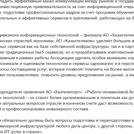
аладить эффективный канал коммуникации между рынком и государс
 инвестиционную привлекательность за счет информационной отк
в подготовке профессиональных кадров за счет программ обучени
ательных и эффективных сервисов и приложений, работающих на бла
дивизиона информационных технологий – филиала АО «Казахтелек
анских отраслей экономики, АО «Казахтелеком» уделяет большое
ых сервисов как на базе собственной инфраструктуры, так и в па
ко традиционных IaaS сервисов, но и прорабатываем комплексные
важным в рамках работы Ассоциации уделить особое внимание нор
 понимали и оценивали технологии и сервисы однозначно и в персп
осы поставщиков услуг, которые позволят повлиять на более высо
и пользователями, повысить уровень предложения на рынке, а име
едседателя правления АО «Казтелепорт»: «Работа независимой Ас
х технологий – он станет более организованным и понятным как дл
ие актуальных вопросов отрасли в конечном счете даст возможност
й и профессионализма инженерного состава.
 обязательно должны быть вопросы подготовки и переподготовки к
нженерной инфраструктурой любого дата-центра, с другой стороны,
 ИТ-услуг в стране».