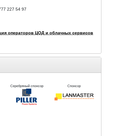
777 227 54 97
ция операторов ЦОД и облачных сервисов
Серебряный спонсор
Спонсор