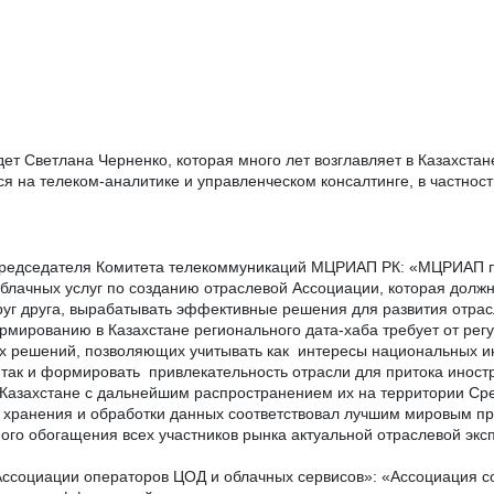
ет Светлана Черненко, которая много лет возглавляет в Казахстан
ся на телеком-аналитике и управленческом консалтинге, в частнос
 председателя Комитета телекоммуникаций МЦРИАП РК: «МЦРИАП п
облачных услуг по созданию отраслевой Ассоциации, которая долж
руг друга, вырабатывать эффективные решения для развития отрас
рмированию в Казахстане регионального дата-хаба требует от рег
х решений, позволяющих учитывать как интересы национальных и
ак и формировать привлекательность отрасли для притока иностр
Казахстане с дальнейшим распространением их на территории Сре
ы хранения и обработки данных соответствовал лучшим мировым пр
ого обогащения всех участников рынка актуальной отраслевой экс
Ассоциации операторов ЦОД и облачных сервисов»: «Ассоциация со