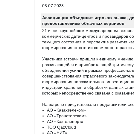
05.07.2023
Ассоциация объединит игроков рынка, де
предоставлением облачных сервисов.
21 июня крупнейшем международном технопар
коммерческих дата-центров и провайдеров о
текущего состояния и перспектив развития к
формирования стратегии совместного развит
Участники встречи пришли к единому мнению,
развивающейся и приобретающей критическую
объединения усилий в рамках профессиональ
совершенствования отраслевого законодатель
формирования положительного инвестиционног
индустрии хранения и обработки данных стан
которых непосредственно связана с оказание
На встрече присутствовали представители с
АО «Казахтелеком»
АО «Транстелеком»
АО «Казтелепорт»
ТОО QazCloud
АО «НИТ»