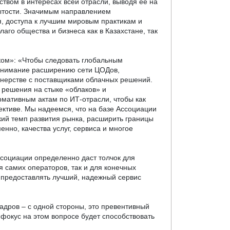
твом в интересах всей отрасли, выводя ее на
рытости. Значимым направлением
я, доступа к лучшим мировым практикам и
го общества и бизнеса как в Казахстане, так
ом»: «Чтобы следовать глобальным
 внимание расширению сети ЦОДов,
ртнерстве с поставщиками облачных решений.
 решения на стыке «облаков» и
мативным актам по ИТ-отрасли, чтобы как
ективе. Мы надеемся, что на базе Ассоциации
кий темп развития рынка, расширить границы
нно, качества услуг, сервиса и многое
социации определенно даст толчок для
я самих операторов, так и для конечных
ь предоставлять лучший, надежный сервис
адров – с одной стороны, это превентивный
 фокус на этом вопросе будет способствовать