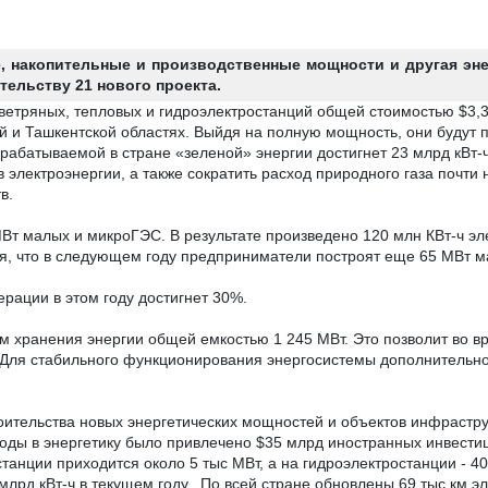
 накопительные и производственные мощности и другая эне
ельству 21 нового проекта.
 ветряных, тепловых и гидроэлектростанций общей стоимостью
$
3,
й и Ташкентской областях. Выйдя на полную мощность, они будут п
ырабатываемой в стране «зеленой» энергии достигнет 23
млрд кВт-ч
 электроэнергии, а также сократить расход природного газа почти
тв.
Вт малых и микроГЭС. В результате произведено 120 млн КВт-ч э
ся, что в следующем году предприниматели построят еще 65 МВт 
рации в этом году достигнет
30%.
м хранения энергии общей емкостью 1 245 МВт. Это позволит во вр
Для стабильного функционирования энергосистемы д
ополнительно
роительства новых энергетических мощностей и объектов инфрастр
 годы в энергетику было привлечено
$
35 млрд иностранных инвестиц
танции приходится около 5 тыс МВт, а на гидроэлектростанции - 40
 млрд кВт-ч в текущем году.
По всей стране обновлены 69 тыс км э