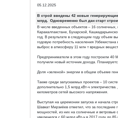
05.12.2025
В строй введены 42 новые генерирующие,
млрд. Одновременно был дан старт строит
В числе введенных объектов
–
16 солнечных,
Каракалпакстане, Бухарской, Кашкадарьинско
год. В результате в следующем году объем в
годовую потребность населения Узбекистана в
выброс в атмосферу 11 млн т вредных вещес
Предприниматели в этом году построили 40 М
получили новый источник дохода. Планирует
Доля «зеленой» энергии в общем объеме гене
Также среди запускаемых проектов – 10 систе
дополнительно 1,5 млрд кВт-ч электричества.
километров сетей высокого напряжения.
Выступая на церемонии запуска и начала ст
Шавкат Мирзиёев
отметил
, что за последние
мощностей, из них на
солнечные и ветровые с
увеличился с 60 млрд кВт-ч в 2017 году до 85