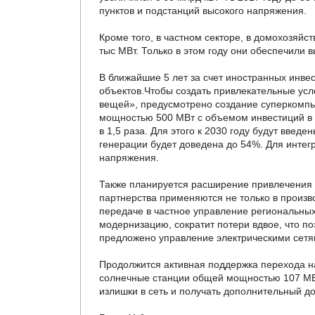
пунктов и подстанций высокого напряжения.
Кроме того, в частном секторе, в домохозяйс
тыс МВт. Только в этом году они обеспечили
В ближайшие 5 лет за счет
иностранных инве
объектов.Чтобы создать привлекательные усло
вещей», предусмотрено создание суперкомпью
мощностью 500 МВт с объемом инвестиций в 
в 1,5 раза. Для этого к 2030 году будут вве
генерации будет доведена до 54%. Для интег
напряжения.
Также планируется расширение привлечения и
партнерства применяются не только в производ
передаче в частное управление региональных
модернизацию, сократит потери вдвое, что п
предложено управление электрическими сетям
Продолжится активная поддержка перехода на
солнечные станции общей мощностью 107 МВт,
излишки в сеть и получать дополнительный до