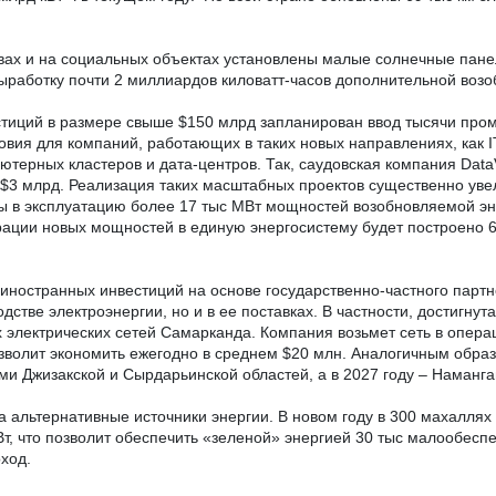
твах и на социальных объектах установлены
малые солнечные пане
 выработку почти 2 миллиардов киловатт-часов дополнительной воз
стиций
в размере
свыше $150 млрд запланирован ввод тысячи про
вия для компаний, работающих в таких новых направлениях, как IT
терных кластеров и дата-центров. Так, саудовская компания DataV
$3 млрд. Реализация таких масштабных проектов существенно увел
дены в эксплуатацию более 17 тыс МВт мощностей возобновляемой э
рации новых мощностей в единую энергосистему будет построено 6
ностранных инвестиций на основе государственно-частного партне
стве электроэнергии, но и в ее поставках. В частности, достигнута 
 электрических сетей Самарканда. Компания возьмет сеть в опера
озволит экономить ежегодно в среднем $20 млн. Аналогичным обра
и Джизакской и Сырдарьинской областей, а в 2027 году – Наманга
 альтернативные источники энергии. В новом году в 300 махаллях
 что позволит обеспечить «зеленой» энергией 30 тыс малообеспе
ход.