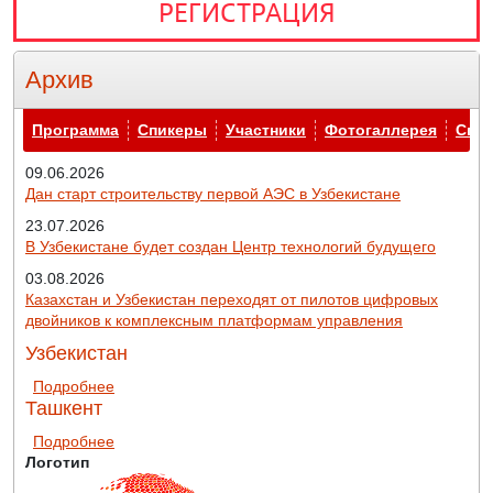
РЕГИСТРАЦИЯ
Архив
Архив
Программа
Спикеры
Участники
Фотогаллерея
Спо
09.06.2026
Дан старт строительству первой АЭС в Узбекистане
23.07.2026
В Узбекистане будет создан Центр технологий будущего
03.08.2026
Казахстан и Узбекистан переходят от пилотов цифровых
двойников к комплексным платформам управления
Узбекистан
о Узбекистан
Подробнее
Ташкент
о Ташкент
Подробнее
Логотип